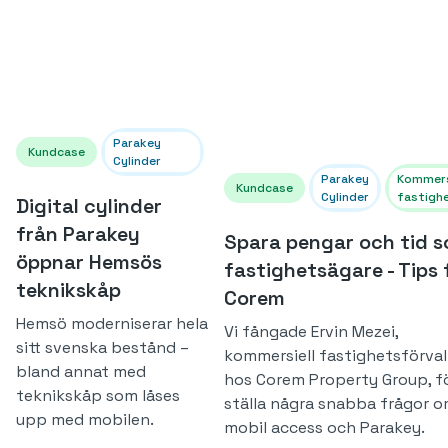
Parakey
Kundcase
Cylinder
Parakey
Kommers
Kundcase
Cylinder
fastigh
Digital cylinder
från Parakey
Spara pengar och tid 
öppnar Hemsös
fastighetsägare - Tips 
teknikskåp
Corem
Hemsö moderniserar hela
Vi fångade Ervin Mezei,
sitt svenska bestånd –
kommersiell fastighetsförval
bland annat med
hos Corem Property Group, fö
teknikskåp som låses
ställa några snabba frågor 
upp med mobilen.
mobil access och Parakey.