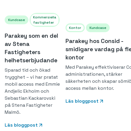
Kommersiella
Kundcase
fastigheter
Kontor
Kundcase
Parakey som en del
Parakey hos Consid -
av Stena
smidigare vardag på fl
Fastigheters
kontor
helhetserbjudande
Med Parakey effektiviserar C
Sparad tid och ökad
administrationen, stärker
trygghet – vi har pratat
säkerheten och skapar söml
mobil access med Emmie
access mellan kontor.
Andjelic Ekholm och
Sebastian Kackarovski
Läs bloggpost
på Stena Fastigheter
Malmö.
Läs bloggpost