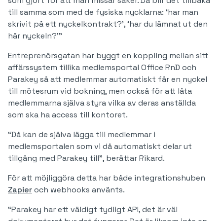
som gjort för att man missar saker. Då blir det tillbaka
till samma som med de fysiska nycklarna: ‘har man
skrivit på ett nyckelkontrakt?’, ‘har du lämnat ut den
här nyckeln?’”
Entreprenörsgatan har byggt en koppling mellan sitt
affärssystem tillika medlemsportal Office RnD och
Parakey så att medlemmar automatiskt får en nyckel
till mötesrum vid bokning, men också för att låta
medlemmarna själva styra vilka av deras anställda
som ska ha access till kontoret.
“Då kan de själva lägga till medlemmar i
medlemsportalen som vi då automatiskt delar ut
tillgång med Parakey till”, berättar Rikard.
För att möjliggöra detta har både integrationshuben
Zapier
och webhooks använts.
“Parakey har ett väldigt tydligt API, det är väl