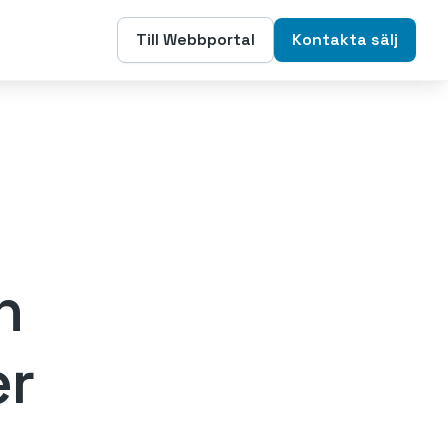
Till Webbportal
Kontakta sälj
h
er