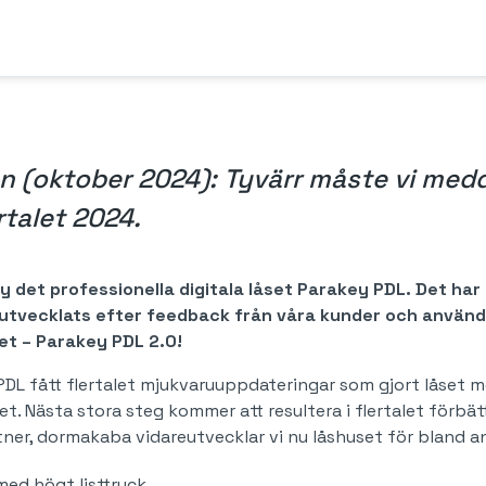
n (oktober 2024): Tyvärr måste vi med
artalet 2024.
 det professionella digitala låset Parakey PDL. Det har 
utvecklats efter feedback från våra kunder och använda
et – Parakey PDL 2.0!
DL fått flertalet mjukvaruuppdateringar som gjort låset 
t. Nästa stora steg kommer att resultera i flertalet förbä
tner, dormakaba vidareutvecklar vi nu låshuset för bland a
med högt listtryck