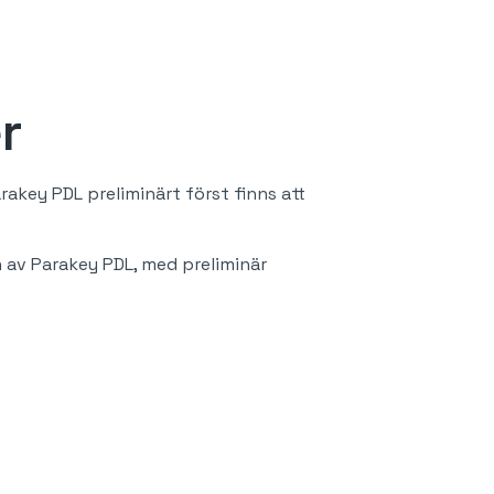
r
rakey PDL preliminärt först finns att
n av Parakey PDL, med preliminär