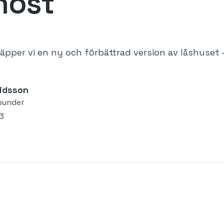
 höst
äpper vi en ny och förbättrad version av låshuset 
idsson
ounder
23