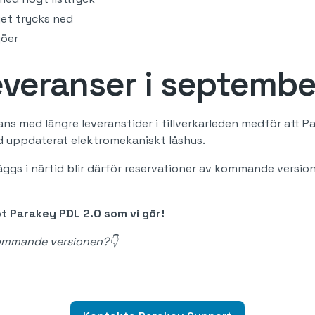
et trycks ned
jöer
leveranser i septembe
ns med längre leveranstider i tillverkarleden medför att Pa
d uppdaterat elektromekaniskt låshus.
ggs i närtid blir därför reservationer av kommande versio
t Parakey PDL 2.0 som vi gör!
kommande versionen?👇