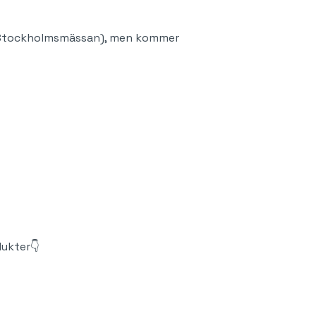
 (Stockholmsmässan), men kommer
ukter👇