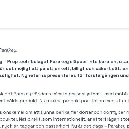
Parakey.
ng – Proptech-bolaget Parakey släpper inte bara en, ut
r det möjligt att på ett enkelt, billigt och säkert sätt
en fastighet. Nyheterna presenteras för första gången 
laget Parakey världens minsta passersystem – med mobil
est sålda produkt. Nu utökas produktportföljen med ytterl
 önskemål om att kunna berika fler dörrar och dörrtyper m
kter. Nationellt, som internationellt, är efterfrågan sto
nycklar, taggar och passerkort. Nu är det dags – Parakey p