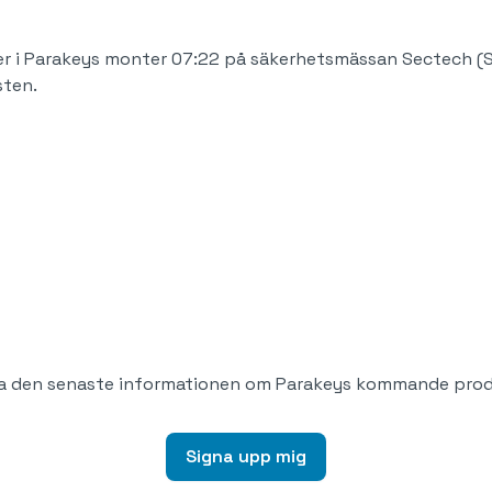
er i Parakeys monter 07:22 på säkerhetsmässan Sectech
sten.
ssa den senaste informationen om Parakeys kommande prod
Signa upp mig