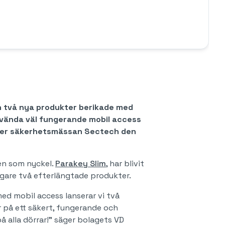
an två nya produkter berikade med
 använda väl fungerande mobil access
under säkerhetsmässan Sectech den
en som nyckel.
Parakey Slim
, har blivit
igare två efterlängtade produkter.
ed mobil access lanserar vi två
r på ett säkert, fungerande och
å alla dörrar!” säger bolagets VD