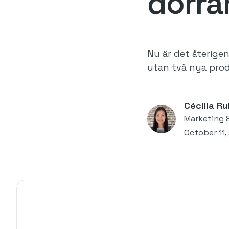
dörra
Nu är det återige
utan två nya prod
Cécilia Ru
Marketing 
October 11,