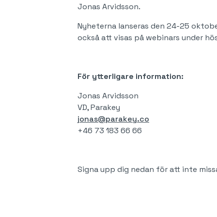
Jonas Arvidsson.
Nyheterna lanseras den 24-25 oktob
också att visas på webinars under hö
För ytterligare information:
Jonas Arvidsson
VD, Parakey
jonas@parakey.co
+46 73 183 66 66
Signa upp dig nedan för att inte mi