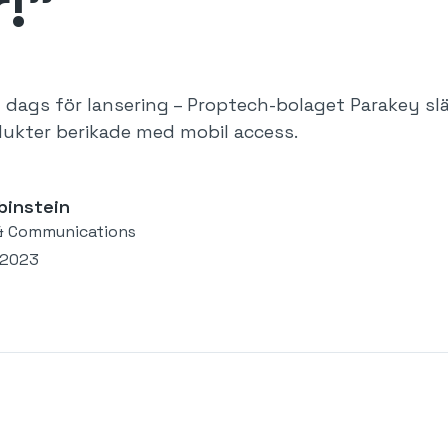
r!”
n dags för lansering – Proptech-bolaget Parakey slä
ukter berikade med mobil access.
binstein
& Communications
 2023